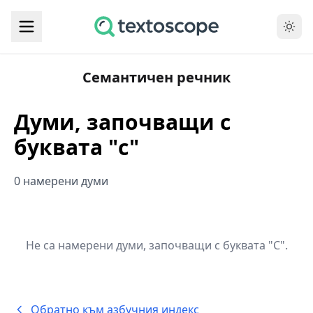
Семантичен речник
Думи, започващи с
буквата "c"
0 намерени думи
Не са намерени думи, започващи с буквата "C".
Обратно към азбучния индекс