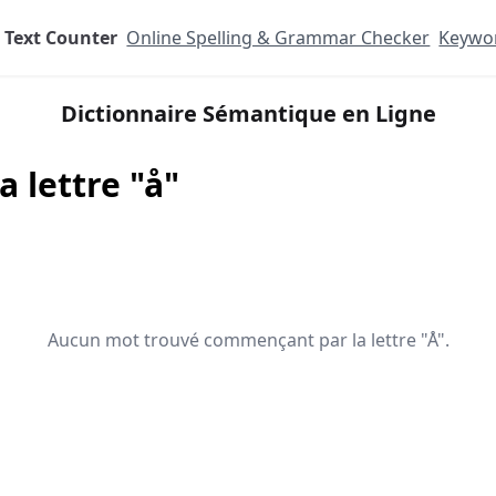
Text Counter
Online Spelling & Grammar Checker
Keywor
Dictionnaire Sémantique en Ligne
 lettre "å"
Aucun mot trouvé commençant par la lettre "Å".