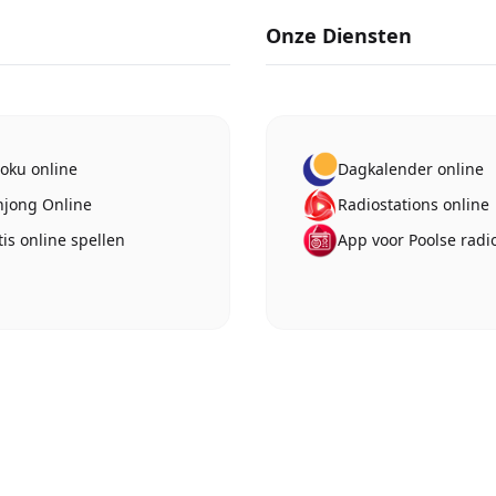
Onze Diensten
oku online
Dagkalender online
jong Online
Radiostations online
tis online spellen
App voor Poolse radi