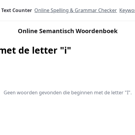
Text Counter
Online Spelling & Grammar Checker
Keywor
Online Semantisch Woordenboek
et de letter "i"
Geen woorden gevonden die beginnen met de letter "I".